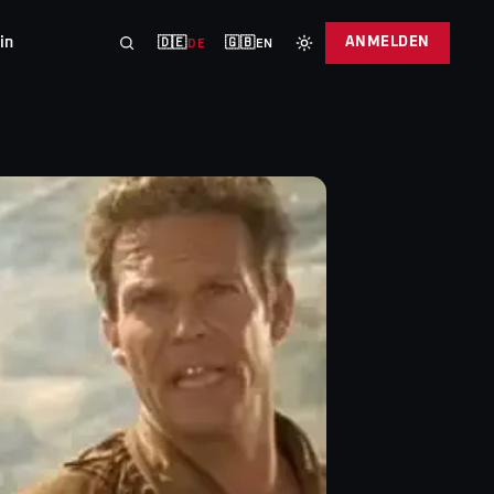
in
ANMELDEN
🇩🇪
🇬🇧
DE
EN