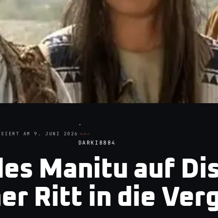
·
ISIERT AM
9. JUNI 2026
DARKI8884
es Manitu auf Dis
er Ritt in die Ve