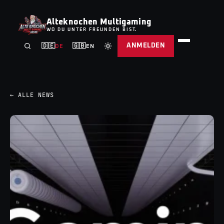
Alteknochen Multigaming
WO DU UNTER FREUNDEN BIST.
ANMELDEN
🇩🇪
🇬🇧
DE
EN
← ALLE NEWS