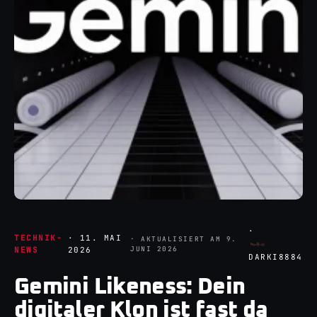
·
TECHNIK-
·
11. MAI
· AKTUALISIERT AM
9.
JUNI 2026
NEWS
2026
DARKI8884
Gemini Likeness: Dein
digitaler Klon ist fast da