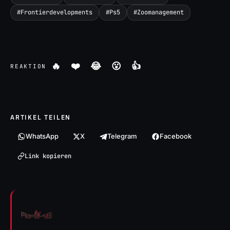
#
Frontierdevelopments
#
Ps5
#
Zoomanagement
🔥
❤️
😂
😮
👍
REAKTION
ARTIKEL TEILEN
WhatsApp
X
Telegram
Facebook
Link kopieren