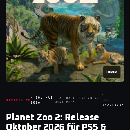
Quelle
·
·
30. MAI
· AKTUALISIERT AM
9.
GAMINGNEWS
JUNI 2026
2026
DARKI8884
Planet Zoo 2: Release
Oktober 2026 für PS5 &