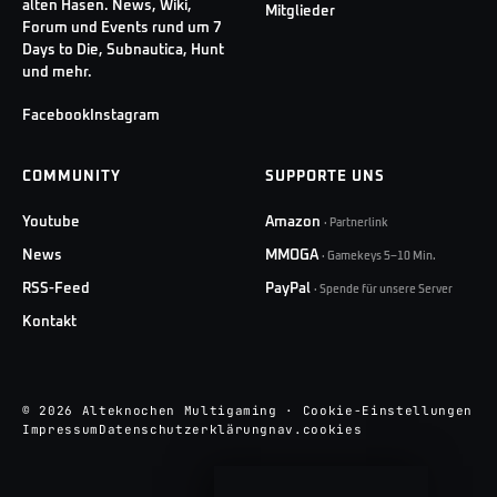
alten Hasen. News, Wiki,
Mitglieder
Forum und Events rund um 7
Days to Die, Subnautica, Hunt
und mehr.
Facebook
Instagram
COMMUNITY
SUPPORTE UNS
Youtube
Amazon
·
Partnerlink
News
MMOGA
·
Gamekeys 5–10 Min.
RSS-Feed
PayPal
·
Spende für unsere Server
Kontakt
© 2026 Alteknochen Multigaming
·
Cookie-Einstellungen
Impressum
Datenschutzerklärung
nav.cookies