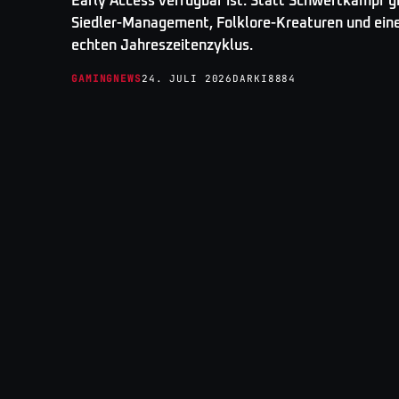
Early Access verfügbar ist. Statt Schwertkampf g
Siedler-Management, Folklore-Kreaturen und ein
echten Jahreszeitenzyklus.
GAMINGNEWS
24. JULI 2026
DARKI8884