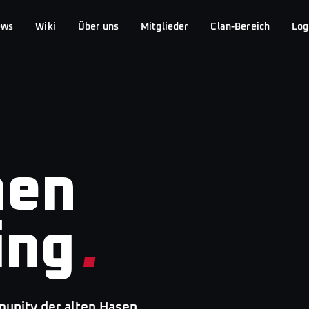
ews
Wiki
Über uns
Mitglieder
Clan-Bereich
Log
hen
ing
.
nity der alten Hasen.