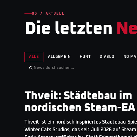
03 / AKTUELL
Die letzten
N
ALLE
ALLGEMEIN
HUNT
DIABLO
NO MA
Thveit: Städtebau im
GAMINGNEWS
· TOP STORY
nordischen Steam-EA
Thveit ist ein nordisch inspiriertes Städtebau-Spie
Winter Cats Studios, das seit Juli 2026 auf Steam