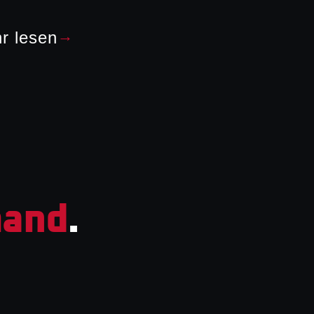
r lesen
→
and
.