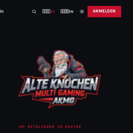
in
ANMELDEN
🇩🇪
🇬🇧
DE
EN
39
MITGLIEDER IM ROSTER