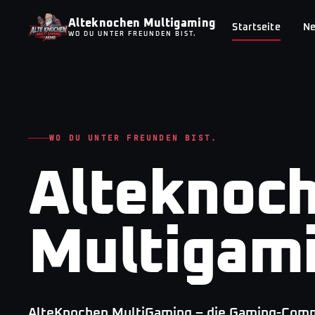
Alteknochen Multigaming
Startseite
N
WO DU UNTER FREUNDEN BIST.
WO DU UNTER FREUNDEN BIST.
Alteknoc
Multigam
AlteKnochen MultiGaming – die Gaming-Commu