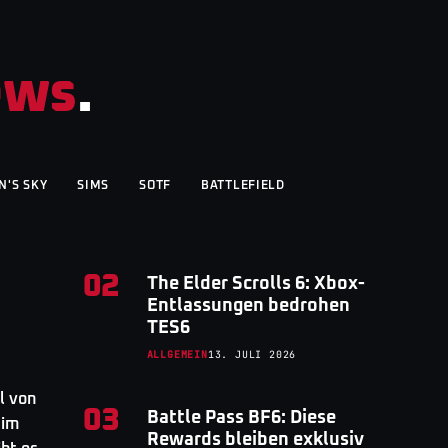
ews
.
N'S SKY
SIMS
SOTF
BATTLEFIELD
02
The Elder Scrolls 6: Xbox-
Entlassungen bedrohen
TES6
ALLGEMEIN
13. JULI 2026
l von
03
Battle Pass BF6: Diese
 im
Rewards bleiben exklusiv