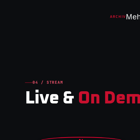
Meh
ARCHIV
04 / STREAM
Live &
On Dem