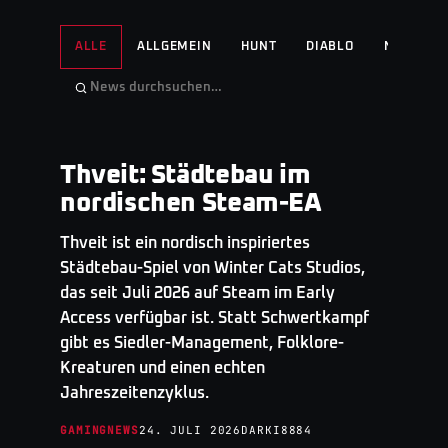
ALLE
ALLGEMEIN
HUNT
DIABLO
NO MAN'S
Thveit: Städtebau im
GAMINGNEWS
· TOP STORY
nordischen Steam-EA
Thveit ist ein nordisch inspiriertes
Städtebau-Spiel von Winter Cats Studios,
das seit Juli 2026 auf Steam im Early
Access verfügbar ist. Statt Schwertkampf
gibt es Siedler-Management, Folklore-
Kreaturen und einen echten
Jahreszeitenzyklus.
GAMINGNEWS
24. JULI 2026
DARKI8884