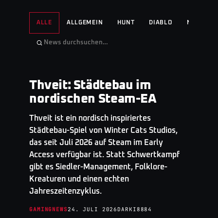
ALLE
ALLGEMEIN
HUNT
DIABLO
NO MAN'S
Thveit: Städtebau im
GAMINGNEWS
· TOP STORY
nordischen Steam-EA
Thveit ist ein nordisch inspiriertes
Städtebau-Spiel von Winter Cats Studios,
das seit Juli 2026 auf Steam im Early
Access verfügbar ist. Statt Schwertkampf
gibt es Siedler-Management, Folklore-
Kreaturen und einen echten
Jahreszeitenzyklus.
GAMINGNEWS
24. JULI 2026
DARKI8884