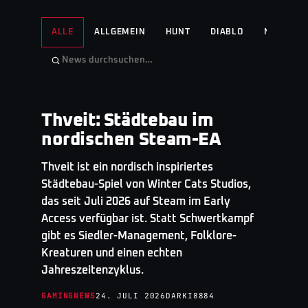
ALLE
ALLGEMEIN
HUNT
DIABLO
NO MAN'S
Thveit: Städtebau im
GAMINGNEWS
· TOP STORY
nordischen Steam-EA
Thveit ist ein nordisch inspiriertes
Städtebau-Spiel von Winter Cats Studios,
das seit Juli 2026 auf Steam im Early
Access verfügbar ist. Statt Schwertkampf
gibt es Siedler-Management, Folklore-
Kreaturen und einen echten
Jahreszeitenzyklus.
GAMINGNEWS
24. JULI 2026
DARKI8884