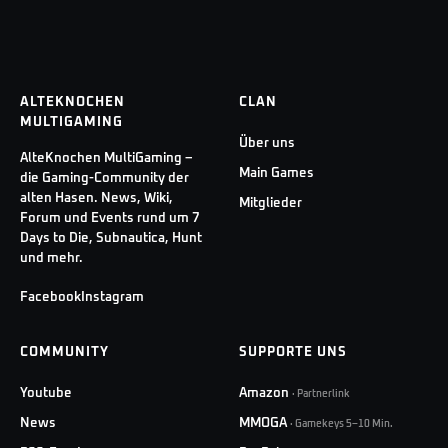
ALTEKNOCHEN
CLAN
MULTIGAMING
Über uns
AlteKnochen MultiGaming –
Main Games
die Gaming-Community der
alten Hasen. News, Wiki,
Mitglieder
Forum und Events rund um 7
Days to Die, Subnautica, Hunt
und mehr.
Facebook
Instagram
COMMUNITY
SUPPORTE UNS
Youtube
Amazon
·
Partnerlink
News
MMOGA
·
Gamekeys 5–10 Min.