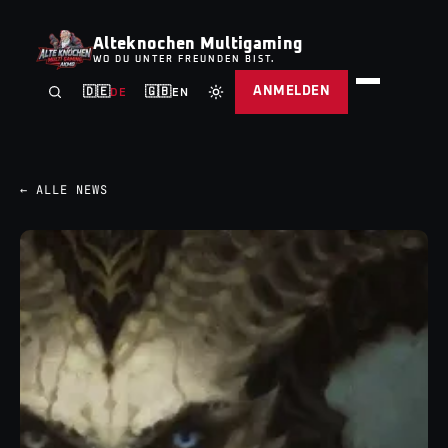
Alteknochen Multigaming
WO DU UNTER FREUNDEN BIST.
ANMELDEN
🇩🇪
🇬🇧
DE
EN
← ALLE NEWS