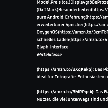
ModellPreis (ca.)DisplaygrößePr
(DxOMark)Besonderheiten(https://
pure Android-Erfahrung(https://a
erweiterbarer Speicher(https://a
OxygenOS(https://amzn.to/3zmTbT
schnelles Laden(https://amzn.to/4
Glyph-Interface
Mittelklasse
(https://amzn.to/3XqKekp):
Das Pi
ideal für Fotografie-Enthusiasten u
(https://amzn.to/3MRPqc4):
Das Ga
Nutzer, die viel unterwegs sind un