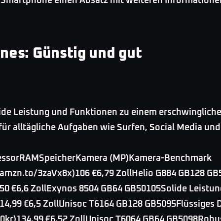
m Smartphone einen Absatz mit weiteren Informatione
nes: Günstig und gut
de Leistung und Funktionen zu einem erschwinglichen 
t für alltägliche Aufgaben wie Surfen, Social Media 
ozessorRAMSpeicherKamera (MP)Kamera-Benchmark
amzn.to/3zaVx8x)106 €6,79 ZollHelio G884 GB128 GB
50 €6,6 ZollExynos 8504 GB64 GB50105Solide Leistun
4,99 €6,5 ZollUnisoc T6164 GB128 GB5095Flüssiges D
0kr)134,99 €6,52 ZollUnisoc T6064 GB64 GB5098Robus