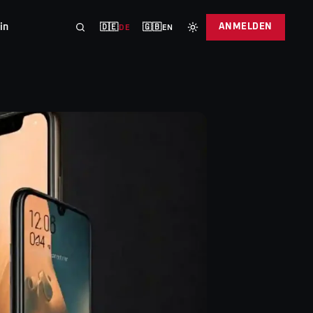
in
ANMELDEN
🇩🇪
🇬🇧
DE
EN