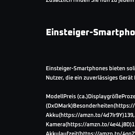
Zusätzlich finden Sie nun zu jede
Einsteiger-Smartpho
Einsteiger-Smartphones bieten soli
Nutzer, die ein zuverlässiges Gerä
ModellPreis (ca.)DisplaygrößePr
(DxOMark)Besonderheiten(https://
Akku(https://amzn.to/4d7Ir9Y)139,
Kamera(https://amzn.to/4e4Lj8D)11
Akkulaufzeit(https://amzn.to/4goZ