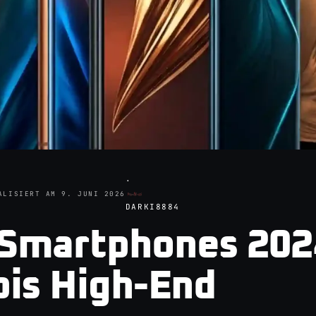
·
ALISIERT AM
9. JUNI 2026
DARKI8884
 Smartphones 202
bis High-End