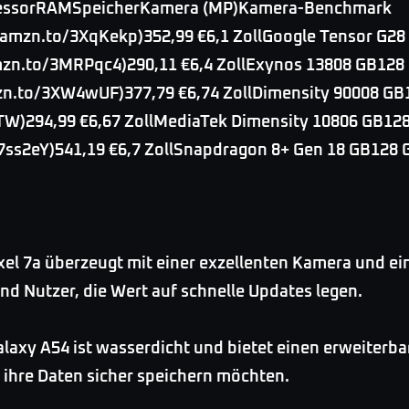
ozessorRAMSpeicherKamera (MP)Kamera-Benchmark
amzn.to/3XqKekp)352,99 €6,1 ZollGoogle Tensor G2
mzn.to/3MRPqc4)290,11 €6,4 ZollExynos 13808 GB128
mzn.to/3XW4wUF)377,79 €6,74 ZollDimensity 90008 G
W)294,99 €6,67 ZollMediaTek Dimensity 10806 GB12
7ss2eY)541,19 €6,7 ZollSnapdragon 8+ Gen 18 GB128 
xel 7a überzeugt mit einer exzellenten Kamera und ei
nd Nutzer, die Wert auf schnelle Updates legen.
laxy A54 ist wasserdicht und bietet einen erweiterbar
d ihre Daten sicher speichern möchten.