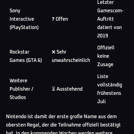
Letzter
Sony
Gamescom-
Interactive
❓ Offen
Auftritt
(PlayStation)
datiert von
2019
Offiziell
Rockstar
❌ Sehr
keine
Games (GTA 6)
unwahrscheinlich
Zusage
Liste
Weitere
vollständig
Publisher /
⏳ Ausstehend
frühestens
Studios
Juli
Nintendo ist damit der erste große Name aus dem
obersten Regal, der die Teilnahme offiziell bestätigt
hat. In den kommenden Wochen werden weitere