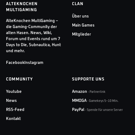
ALTEKNOCHEN
CLAN
MULTIGAMING
Über uns
AlteKnochen MultiGaming –
Main Games
die Gaming-Community der
alten Hasen. News, Wiki,
Mitglieder
Forum und Events rund um 7
Days to Die, Subnautica, Hunt
und mehr.
Facebook
Instagram
COMMUNITY
SUPPORTE UNS
Youtube
Amazon
·
Partnerlink
News
MMOGA
·
Gamekeys 5–10 Min.
RSS-Feed
PayPal
·
Spende für unsere Server
Kontakt