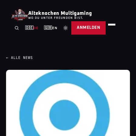
Alteknochen Multigaming
WO DU UNTER FREUNDEN BIST.
ANMELDEN
🇩🇪
🇬🇧
DE
EN
← ALLE NEWS