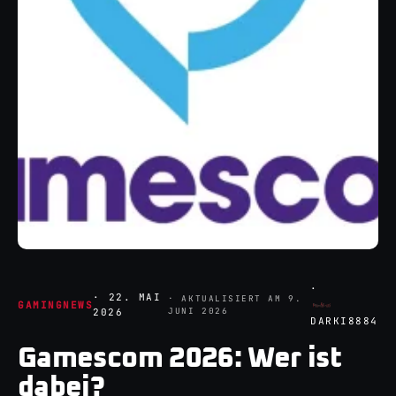
·
·
22. MAI
· AKTUALISIERT AM
9.
GAMINGNEWS
JUNI 2026
2026
DARKI8884
Gamescom 2026: Wer ist
dabei?