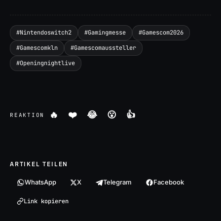
#
Nintendoswitch2
#
Gamingmesse
#
Gamescom2026
#
Gamescomkln
#
Gamescomaussteller
#
Openingnightlive
🔥
❤️
😂
😮
👍
REAKTION
ARTIKEL TEILEN
WhatsApp
X
Telegram
Facebook
Link kopieren