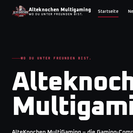
Alteknochen Multigaming
Startseite
N
WO DU UNTER FREUNDEN BIST.
WO DU UNTER FREUNDEN BIST.
Alteknoc
Multigam
AlteKnochen MultiGaming – die Gaming-Commu