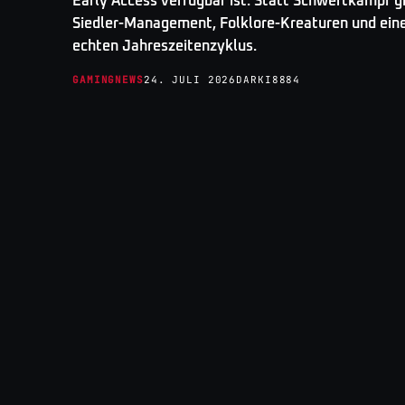
Early Access verfügbar ist. Statt Schwertkampf g
Siedler-Management, Folklore-Kreaturen und ein
echten Jahreszeitenzyklus.
GAMINGNEWS
24. JULI 2026
DARKI8884