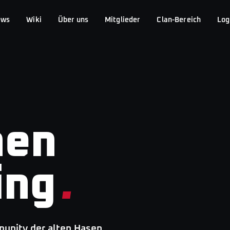
ews
Wiki
Über uns
Mitglieder
Clan-Bereich
Log
hen
ing
.
nity der alten Hasen.