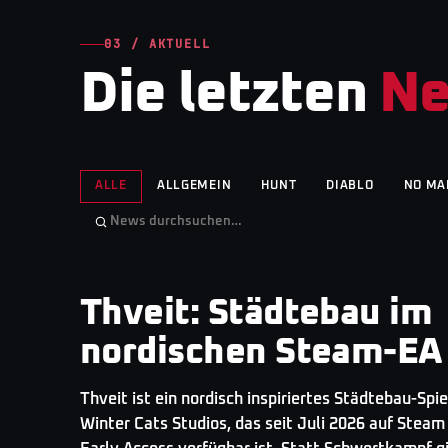
03 / AKTUELL
Die letzten
N
ALLE
ALLGEMEIN
HUNT
DIABLO
NO MA
Thveit: Städtebau im
GAMINGNEWS
· TOP STORY
nordischen Steam-EA
Thveit ist ein nordisch inspiriertes Städtebau-Spie
Winter Cats Studios, das seit Juli 2026 auf Steam