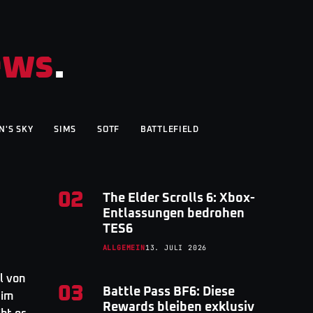
ews
.
N'S SKY
SIMS
SOTF
BATTLEFIELD
02
The Elder Scrolls 6: Xbox-
Entlassungen bedrohen
TES6
ALLGEMEIN
13. JULI 2026
l von
03
Battle Pass BF6: Diese
 im
Rewards bleiben exklusiv