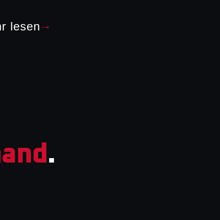
r lesen
→
and
.