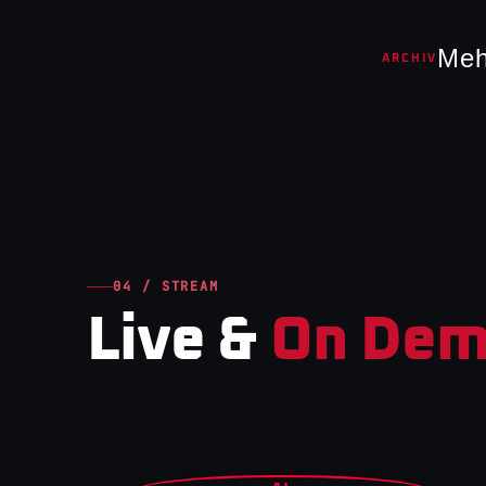
Meh
ARCHIV
04 / STREAM
Live &
On Dem