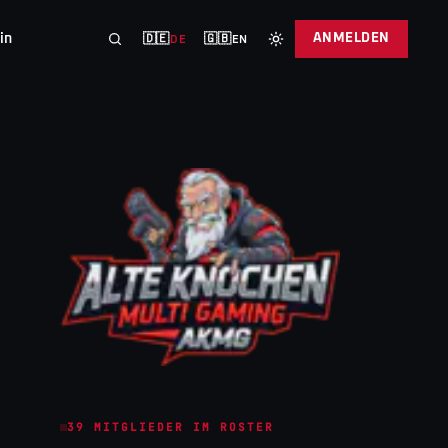
in
ANMELDEN
🇩🇪
🇬🇧
DE
EN
39
MITGLIEDER IM ROSTER