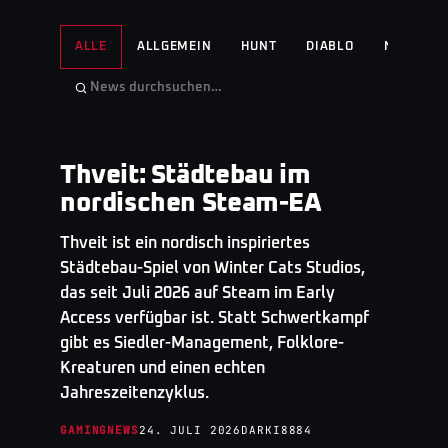
ALLE
ALLGEMEIN
HUNT
DIABLO
NO MAN'S
Thveit: Städtebau im
GAMINGNEWS
· TOP STORY
nordischen Steam-EA
Thveit ist ein nordisch inspiriertes
Städtebau-Spiel von Winter Cats Studios,
das seit Juli 2026 auf Steam im Early
Access verfügbar ist. Statt Schwertkampf
gibt es Siedler-Management, Folklore-
Kreaturen und einen echten
Jahreszeitenzyklus.
GAMINGNEWS
24. JULI 2026
DARKI8884