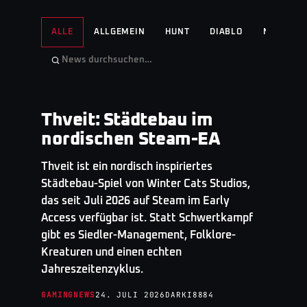
ALLE
ALLGEMEIN
HUNT
DIABLO
NO MAN'S
Thveit: Städtebau im
GAMINGNEWS
· TOP STORY
nordischen Steam-EA
Thveit ist ein nordisch inspiriertes
Städtebau-Spiel von Winter Cats Studios,
das seit Juli 2026 auf Steam im Early
Access verfügbar ist. Statt Schwertkampf
gibt es Siedler-Management, Folklore-
Kreaturen und einen echten
Jahreszeitenzyklus.
GAMINGNEWS
24. JULI 2026
DARKI8884