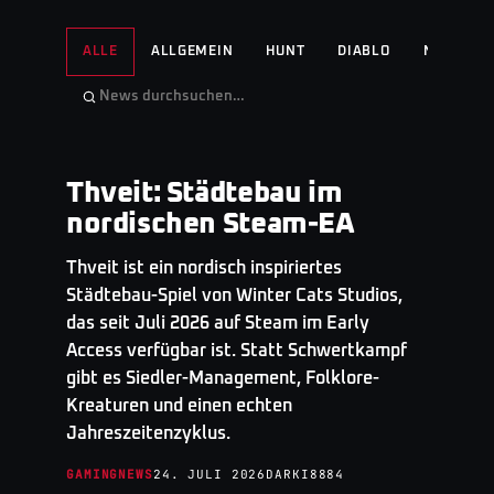
ALLE
ALLGEMEIN
HUNT
DIABLO
NO MAN'S
Thveit: Städtebau im
GAMINGNEWS
· TOP STORY
nordischen Steam-EA
Thveit ist ein nordisch inspiriertes
Städtebau-Spiel von Winter Cats Studios,
das seit Juli 2026 auf Steam im Early
Access verfügbar ist. Statt Schwertkampf
gibt es Siedler-Management, Folklore-
Kreaturen und einen echten
Jahreszeitenzyklus.
GAMINGNEWS
24. JULI 2026
DARKI8884