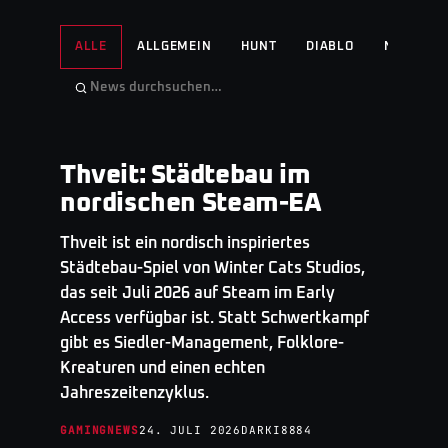
ALLE
ALLGEMEIN
HUNT
DIABLO
NO MAN'S
Thveit: Städtebau im
GAMINGNEWS
· TOP STORY
nordischen Steam-EA
Thveit ist ein nordisch inspiriertes
Städtebau-Spiel von Winter Cats Studios,
das seit Juli 2026 auf Steam im Early
Access verfügbar ist. Statt Schwertkampf
gibt es Siedler-Management, Folklore-
Kreaturen und einen echten
Jahreszeitenzyklus.
GAMINGNEWS
24. JULI 2026
DARKI8884