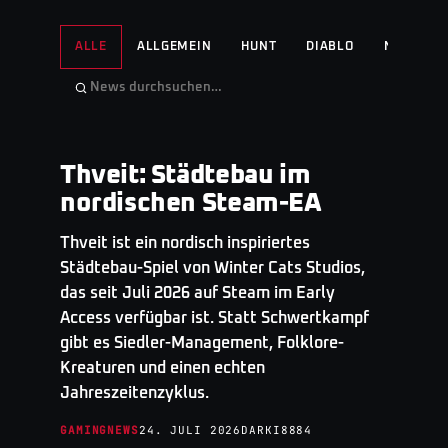
ALLE
ALLGEMEIN
HUNT
DIABLO
NO MAN'S
Thveit: Städtebau im
GAMINGNEWS
· TOP STORY
nordischen Steam-EA
Thveit ist ein nordisch inspiriertes
Städtebau-Spiel von Winter Cats Studios,
das seit Juli 2026 auf Steam im Early
Access verfügbar ist. Statt Schwertkampf
gibt es Siedler-Management, Folklore-
Kreaturen und einen echten
Jahreszeitenzyklus.
GAMINGNEWS
24. JULI 2026
DARKI8884