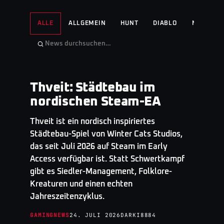
ALLE
ALLGEMEIN
HUNT
DIABLO
NO MAN'S
Thveit: Städtebau im
GAMINGNEWS
· TOP STORY
nordischen Steam-EA
Thveit ist ein nordisch inspiriertes
Städtebau-Spiel von Winter Cats Studios,
das seit Juli 2026 auf Steam im Early
Access verfügbar ist. Statt Schwertkampf
gibt es Siedler-Management, Folklore-
Kreaturen und einen echten
Jahreszeitenzyklus.
GAMINGNEWS
24. JULI 2026
DARKI8884