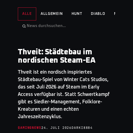
ALLE
ALLGEMEIN
HUNT
DIABLO
NO MAN'S
Thveit: Städtebau im
GAMINGNEWS
· TOP STORY
nordischen Steam-EA
Thveit ist ein nordisch inspiriertes
Städtebau-Spiel von Winter Cats Studios,
das seit Juli 2026 auf Steam im Early
Access verfügbar ist. Statt Schwertkampf
gibt es Siedler-Management, Folklore-
Kreaturen und einen echten
Jahreszeitenzyklus.
GAMINGNEWS
24. JULI 2026
DARKI8884