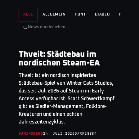
ALLE
ALLGEMEIN
HUNT
DIABLO
NO MAN'S
Thveit: Städtebau im
GAMINGNEWS
· TOP STORY
nordischen Steam-EA
Thveit ist ein nordisch inspiriertes
Städtebau-Spiel von Winter Cats Studios,
das seit Juli 2026 auf Steam im Early
Access verfügbar ist. Statt Schwertkampf
gibt es Siedler-Management, Folklore-
Kreaturen und einen echten
Jahreszeitenzyklus.
GAMINGNEWS
24. JULI 2026
DARKI8884