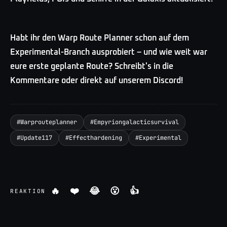
Habt ihr den Warp Route Planner schon auf dem
Experimental-Branch ausprobiert – und wie weit war
eure erste geplante Route? Schreibt's in die
Kommentare oder direkt auf unserem Discord!
#
Warprouteplanner
#
Empyriongalacticsurvival
#
Update117
#
Effecthardening
#
Experimental
🔥
❤️
😂
😮
👍
REAKTION