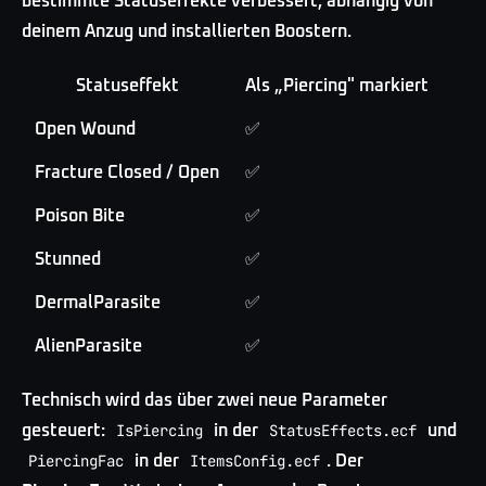
bestimmte Statuseffekte verbessert, abhängig von
deinem Anzug und installierten Boostern.
Statuseffekt
Als „Piercing" markiert
Open Wound
✅
Fracture Closed / Open
✅
Poison Bite
✅
Stunned
✅
DermalParasite
✅
AlienParasite
✅
Technisch wird das über zwei neue Parameter
IsPiercing
StatusEffects.ecf
gesteuert:
in der
und
PiercingFac
ItemsConfig.ecf
in der
. Der