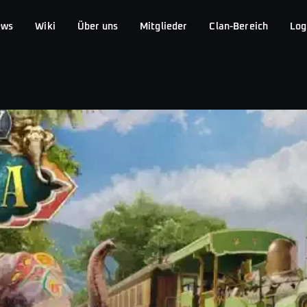
ews
Wiki
Über uns
Mitglieder
Clan-Bereich
Log