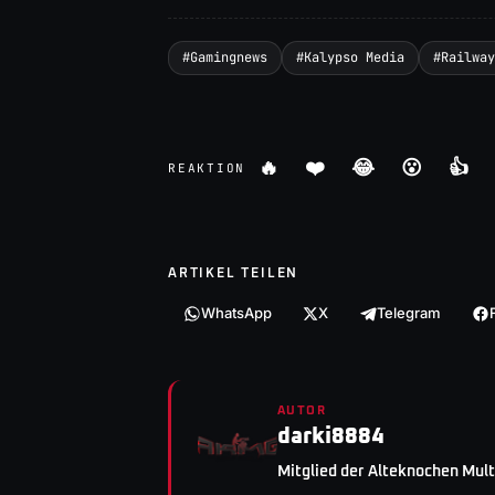
#
Gamingnews
#
Kalypso Media
#
Railway
🔥
❤️
😂
😮
👍
REAKTION
ARTIKEL TEILEN
WhatsApp
X
Telegram
AUTOR
darki8884
Mitglied der Alteknochen Mu