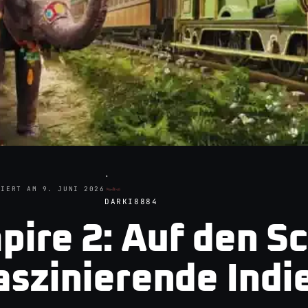
·
SIERT AM
9. JUNI 2026
DARKI8884
pire 2: Auf den S
aszinierende Indi