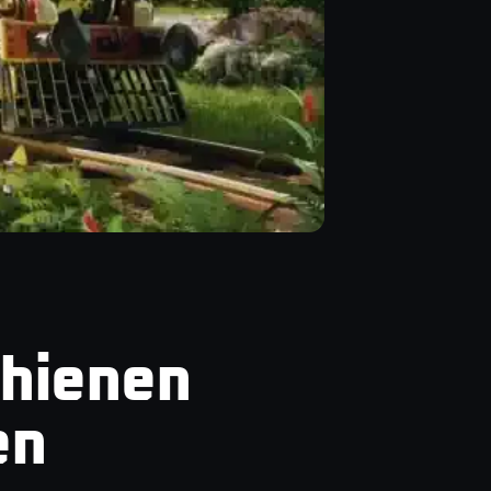
chienen
en