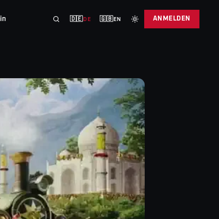
in
ANMELDEN
🇩🇪
🇬🇧
DE
EN