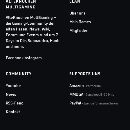
ALTEKNOCHEN
CLAN
MULTIGAMING
Über uns
AlteKnochen MultiGaming –
Main Games
die Gaming-Community der
alten Hasen. News, Wiki,
Mitglieder
Forum und Events rund um 7
Days to Die, Subnautica, Hunt
und mehr.
Facebook
Instagram
COMMUNITY
SUPPORTE UNS
Youtube
Amazon
·
Partnerlink
News
MMOGA
·
Gamekeys 5–10 Min.
RSS-Feed
PayPal
·
Spende für unsere Server
Kontakt