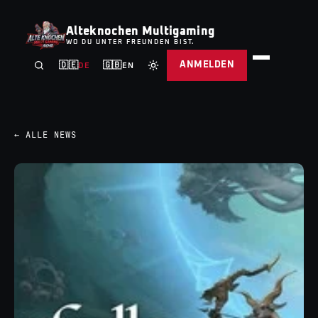
Alteknochen Multigaming
WO DU UNTER FREUNDEN BIST.
ANMELDEN
🇩🇪
🇬🇧
DE
EN
← ALLE NEWS