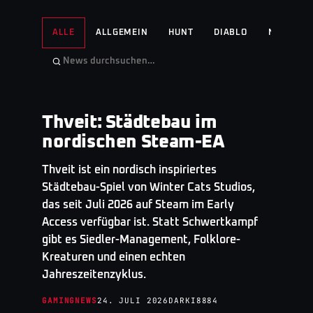
ALLE
ALLGEMEIN
HUNT
DIABLO
NO MAN'S
Thveit: Städtebau im
GAMINGNEWS
· TOP STORY
nordischen Steam-EA
Thveit ist ein nordisch inspiriertes
Städtebau-Spiel von Winter Cats Studios,
das seit Juli 2026 auf Steam im Early
Access verfügbar ist. Statt Schwertkampf
gibt es Siedler-Management, Folklore-
Kreaturen und einen echten
Jahreszeitenzyklus.
GAMINGNEWS
24. JULI 2026
DARKI8884