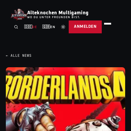
Alteknochen Multigaming
WO DU UNTER FREUNDEN BIST.
ANMELDEN
🇩🇪
🇬🇧
DE
EN
← ALLE NEWS