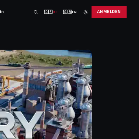
in
ANMELDEN
🇩🇪
🇬🇧
DE
EN