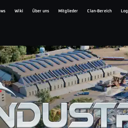
ews
Wiki
Über uns
Mitglieder
Clan-Bereich
Log