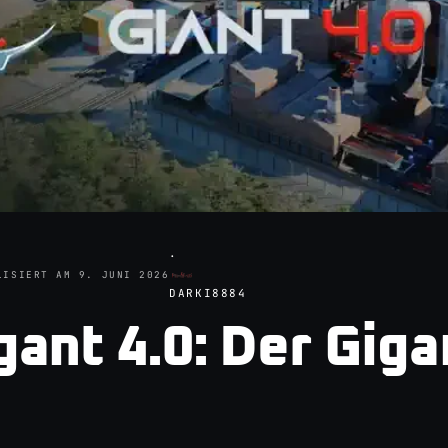
·
LISIERT AM
9. JUNI 2026
DARKI8884
gant 4.0: Der Gig