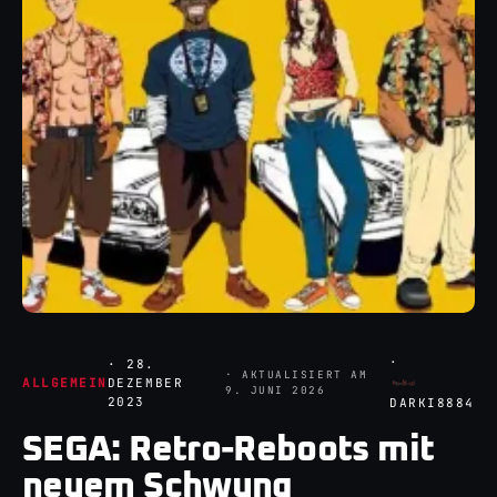
·
·
28.
· AKTUALISIERT AM
ALLGEMEIN
DEZEMBER
9. JUNI 2026
2023
DARKI8884
SEGA: Retro-Reboots mit
neuem Schwung