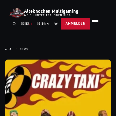
Alteknochen Multigaming
WO DU UNTER FREUNDEN BIST.
ANMELDEN
🇩🇪
🇬🇧
DE
EN
← ALLE NEWS